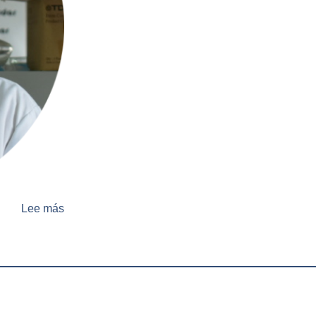
Lee más
sobre
Dra.
María
Paula
Frade