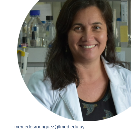
mercedesrodriguez@fmed.edu.uy