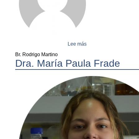
Lee más
sobre
Br.
Br. Rodrigo Martino
Rodrigo
Dra. María Paula Frade
Martino