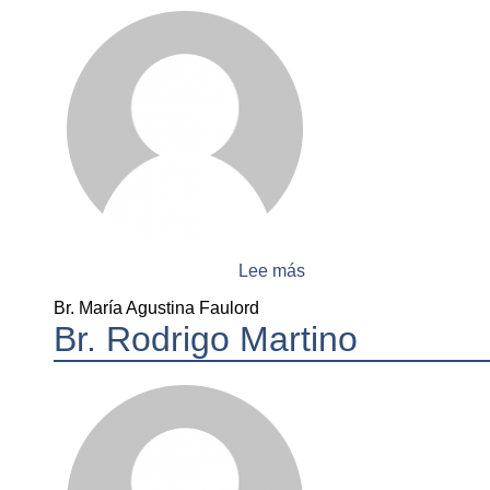
Lee más
sobre
Br.
Br. María Agustina Faulord
María
Br. Rodrigo Martino
Agustina
Faulord