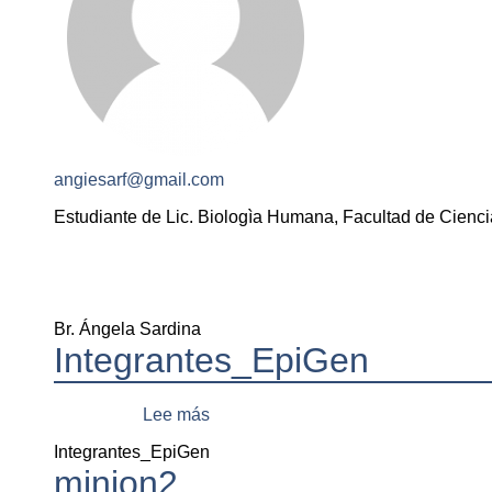
angiesarf@gmail.com
Estudiante de Lic. Biologìa Humana, Facultad de Cienci
Br. Ángela Sardina
Integrantes_EpiGen
Lee más
sobre
Integrantes_EpiGen
Integrantes_EpiGen
minion2