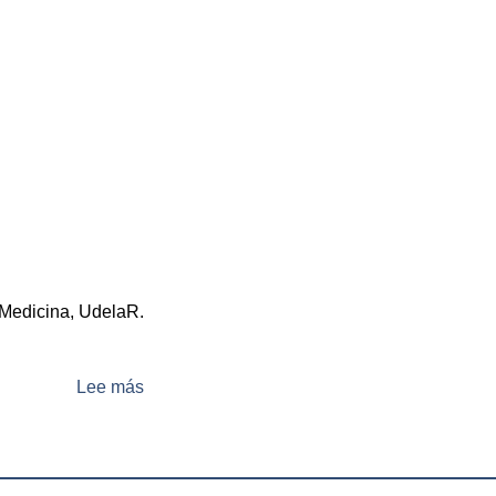
 Medicina, UdelaR.
Lee más
sobre
Dra.
Rossana
Sapiro